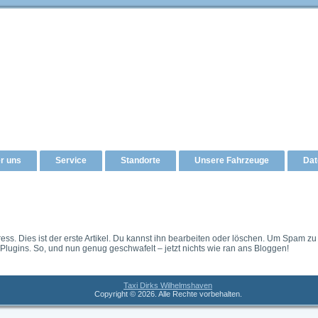
r uns
Service
Standorte
Unsere Fahrzeuge
Dat
s. Dies ist der erste Artikel. Du kannst ihn bearbeiten oder löschen. Um Spam zu
Plugins. So, und nun genug geschwafelt – jetzt nichts wie ran ans Bloggen!
Taxi Dirks Wilhelmshaven
Copyright © 2026. Alle Rechte vorbehalten.